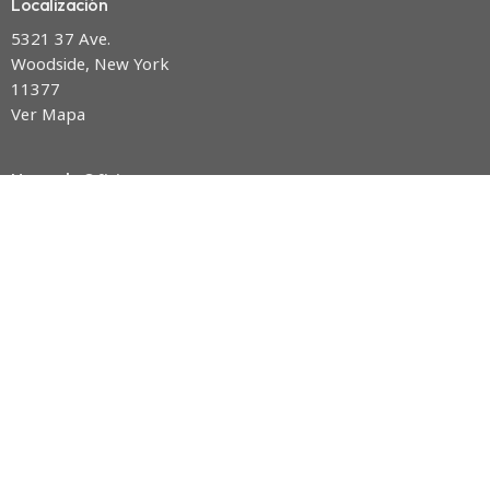
Localización
5321 37 Ave.
Woodside, New York
11377
Ver Mapa
Horas de Oficina
Lunes a Viernes de 9:00 AM a 5:00 PM
Contacto
Teléfono:
(718)424-9161
Email
:
inv@nvny.org