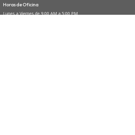
Horas de Oficina
Lunes a Viernes de 9:00 AM a 5:00 PM
Contacto
Teléfono:
(718)424-9161
Email
:
inv@nvny.org
© 2026 Iglesia Nueva Vida Inc. All Rights Reserved. |
Acceso
powered by
Website
Developed
by